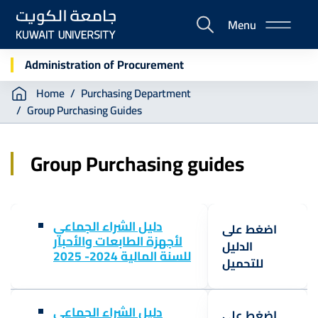
Skip
Menu
to
E-
main
Portal
content
Administration of Procurement
Breadcrumb
Home
Purchasing Department
Group Purchasing Guides
Group Purchasing guides
دليل الشراء الجماعي
اضغط على
لأجهزة الطابعات والأحبار
الدليل
للسنة المالية 2024- 2025
للتحميل
دليل الشراء الجماعي
اضغط على